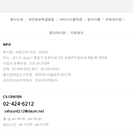
회사소개
개인정보취급방침
서비스이용약관
공지사항
자유게시판
문의게시판
다운로드
INFO
회사명 : 세현교역
대표 : 양유민
주소 : 경기도 성남시 중원구 둔춘대로 531 쌍용IT트윈타워 B동 6F 607호
사업자 등록번호 : 215-26-37206
전화 : 02-424-6212
팩스 : 02-424-6214
통신판매업신고번호 : 제2015-서울송파-0217호
개인정보관리책임자 : 정보관리책임자
CS CENTER
02-424-6212
sehyun6212@daum.net
월-금 am 09:30 - pm 05:30
점심시간 : am 12:00 - pm 01:00