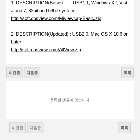
1. DESCRIPTION(Basic) : USB1.1, Windows XP, Vist
a and 7, 32bit and 64bit system
http://soft.cosview.com/Miviewcap-Basic.zip
2. DESCRIPTION(Updated) : USB2.0, Mac OS X 10.6 or
Later
http://soft.cosview.com/AllView.zip
이전글
다음글
목록
등록된 댓글이 없습니다.
이전글
다음글
목록