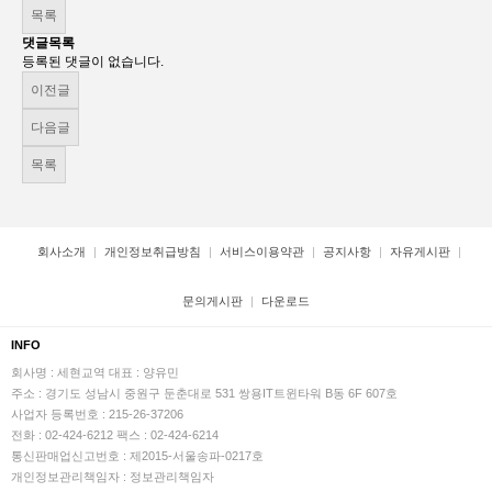
목록
댓글목록
등록된 댓글이 없습니다.
이전글
다음글
목록
회사소개
개인정보취급방침
서비스이용약관
공지사항
자유게시판
문의게시판
다운로드
INFO
회사명 : 세현교역
대표 : 양유민
주소 : 경기도 성남시 중원구 둔춘대로 531 쌍용IT트윈타워 B동 6F 607호
사업자 등록번호 : 215-26-37206
전화 : 02-424-6212
팩스 : 02-424-6214
통신판매업신고번호 : 제2015-서울송파-0217호
개인정보관리책임자 : 정보관리책임자