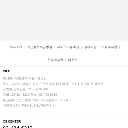
회사소개
개인정보취급방침
서비스이용약관
공지사항
자유게시판
문의게시판
다운로드
INFO
회사명 : 세현교역
대표 : 양유민
주소 : 경기도 성남시 중원구 둔춘대로 531 쌍용IT트윈타워 B동 6F 607호
사업자 등록번호 : 215-26-37206
전화 : 02-424-6212
팩스 : 02-424-6214
통신판매업신고번호 : 제2015-서울송파-0217호
개인정보관리책임자 : 정보관리책임자
CS CENTER